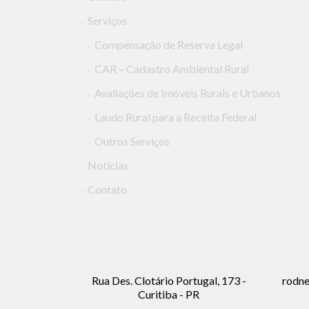
Serviços
Compensação de Reserva Legal
CAR – Cadastro Ambiental Rural
Avaliações de Imóveis Rurais e Urbanos
Laudo Rural para a Receita Federal
Outros Serviços
Notícias
Contato
Rua Des. Clotário Portugal, 173 -
rodne
Curitiba - PR