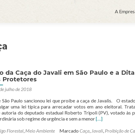
Pular
para
A Empres
o
conteúdo
ça
o da Caça do Javali em São Paulo e a Dit
 Protetores
de julho de 2018
ão Paulo sancionou lei que proíbe a caça de Javalis. O estad
gar uma lei típica para arrecadar votos em ano eleitoral. Trat
autoria do deputado estadual Roberto Tripoli (PV), votado às p
Leia
rdinária sob regime de urgência e sem a menor
[…]
mais
sobreA
go Florestal
,
Meio Ambiente
Marcado
Caça
,
Javali
,
Proibição de C