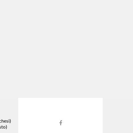
hesi)
Link
sto)
do