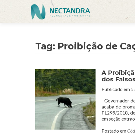
Tag:
Proibição de Ca
A Proibiçã
dos Falsos
Publicado em
5 
Governador de S
acaba de promul
PL299/2018, de 
em seção extrao
Postado em
Códi