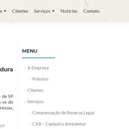
a
Clientes
Serviços
Notícias
Contato
MENU
A Empresa
adura
Prêmios
Clientes
o de SP
Serviços
a-se do
ressas,
Compensação de Reserva Legal
CAR – Cadastro Ambiental
aça