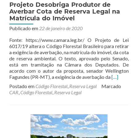
Projeto Desobriga Produtor de
Averbar Cota de Reserva Legal na
Matrícula do Imóvel
Publicado em
22 de janeiro de 2020
Fonte: https://www.camara.leg.br/ O Projeto de Lei
6017/19 altera o Código Florestal Brasileiro para retirar
a exigência de averbação, na matrícula do imóvel, da cota
de reserva ambiental. O texto, aprovado pelo Senado,
está em tramitação na Câmara dos Deputados. De
acordo com o autor da proposta, senador Wellington
Leia
Fagundes (PR-MT), a exigência de averbação da
[…]
mais
Postado em
Código Florestal
,
Reserva Legal
Marcado
sobreProjet
CAR
,
Código Florestal
,
Reserva Legal
Desobriga
Produtor
de
Averbar
Cota
de
Reserva