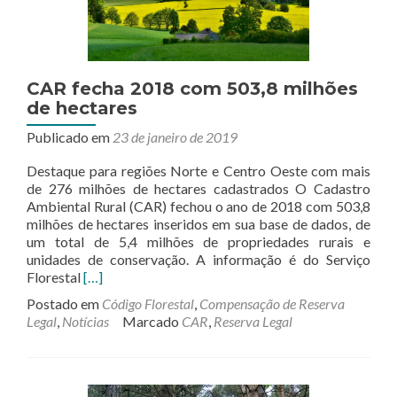
Legal
na
Matrícula
do
Imóvel
CAR fecha 2018 com 503,8 milhões
de hectares
Publicado em
23 de janeiro de 2019
Destaque para regiões Norte e Centro Oeste com mais
de 276 milhões de hectares cadastrados O Cadastro
Ambiental Rural (CAR) fechou o ano de 2018 com 503,8
milhões de hectares inseridos em sua base de dados, de
um total de 5,4 milhões de propriedades rurais e
unidades de conservação. A informação é do Serviço
Leia
Florestal
[…]
mais
Postado em
Código Florestal
,
Compensação de Reserva
sobreCAR
Legal
,
Notícias
Marcado
CAR
,
Reserva Legal
fecha
2018
com
503,8