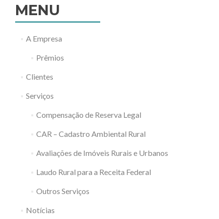
MENU
afetaria
menos
de
1%
A Empresa
do
PIB
Prêmios
do
Brasil
Clientes
Serviços
Compensação de Reserva Legal
CAR – Cadastro Ambiental Rural
Avaliações de Imóveis Rurais e Urbanos
Laudo Rural para a Receita Federal
Outros Serviços
Notícias