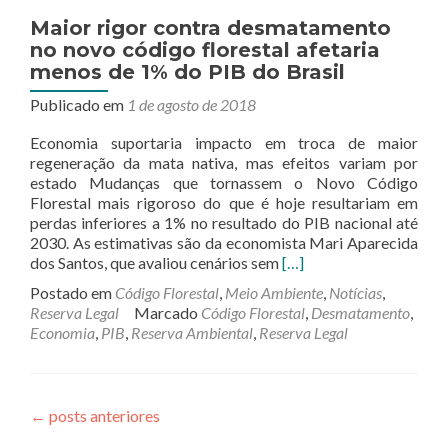
Maior rigor contra desmatamento
no novo código florestal afetaria
menos de 1% do PIB do Brasil
Publicado em
1 de agosto de 2018
Economia suportaria impacto em troca de maior
regeneração da mata nativa, mas efeitos variam por
estado Mudanças que tornassem o Novo Código
Florestal mais rigoroso do que é hoje resultariam em
perdas inferiores a 1% no resultado do PIB nacional até
2030. As estimativas são da economista Mari Aparecida
Leia
dos Santos, que avaliou cenários sem
[…]
mais
Postado em
Código Florestal
,
Meio Ambiente
,
Notícias
,
sobreMaior
Reserva Legal
Marcado
Código Florestal
,
Desmatamento
,
rigor
Economia
,
PIB
,
Reserva Ambiental
,
Reserva Legal
contra
desmatamento
no
novo
←
posts anteriores
código
florestal