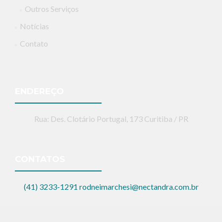
Outros Serviços
Notícias
Contato
ENDEREÇO
Rua: Des. Clotário Portugal, 173 Curitiba / PR
CONTATOS
(41) 3233-1291
rodneimarchesi@nectandra.com.br