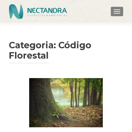
ALTER
Categoria:
Código
Florestal
Navegação
por
posts