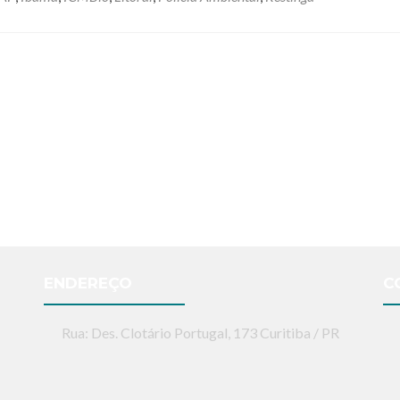
ENDEREÇO
C
Rua: Des. Clotário Portugal, 173 Curitiba / PR