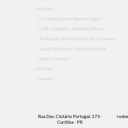
Serviços
Compensação de Reserva Legal
CAR – Cadastro Ambiental Rural
Avaliações de Imóveis Rurais e Urbanos
Laudo Rural para a Receita Federal
Outros Serviços
Notícias
Contato
Rua Des. Clotário Portugal, 173 -
rodne
Curitiba - PR