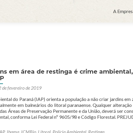
Pular
para
A Empres
o
conteúdo
ins em área de restinga é crime ambiental,
AP
 de fevereiro de 2019
ental do Paraná (IAP) orienta a população a não criar jardins em 
ipalmente em balneários do litoral paranaense. Qualquer alteração
adas Áreas de Preservação Permanente e da União, deverá ser con
ntal, conforma Lei Federal nº 9605/98 e Código Florestal. PREJ
IAP
,
Ibama
,
ICMBio
,
Litoral
,
Polícia Ambiental
,
Restinga