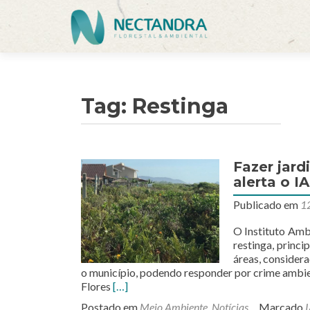
Tag:
Restinga
Fazer jard
alerta o I
Publicado em
12
O Instituto Ambi
restinga, princ
áreas, consider
o município, podendo responder por crime ambie
Leia
Flores
[…]
mais
Postado em
Meio Ambiente
,
Notícias
Marcado