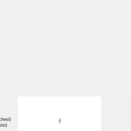
hesi)
Link
sto)
do