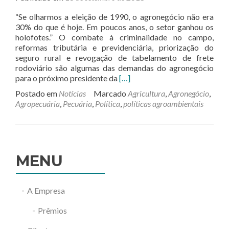
“Se olharmos a eleição de 1990, o agronegócio não era
30% do que é hoje. Em poucos anos, o setor ganhou os
holofotes.” O combate à criminalidade no campo,
reformas tributária e previdenciária, priorização do
seguro rural e revogação de tabelamento de frete
rodoviário são algumas das demandas do agronegócio
Leia
para o próximo presidente da
[…]
mais
Postado em
Notícias
Marcado
Agricultura
,
Agronegócio
,
sobreAgronegócio
Agropecuária
,
Pecuária
,
Política
,
políticas agroambientais
cobra
compromisso
dos
presidenciáveis
MENU
A Empresa
Prêmios