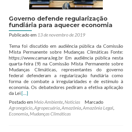
Governo defende regularização
fundiária para aquecer economia
Publicado em
13 de novembro de 2019
Tema foi discutido em audiência pública da Comissão
Mista Permanente sobre Mudanças Climáticas Fonte:
https://www.camara.leg.br Em audiência pública nesta
quarta-feira (9) na Comissão Mista Permanente sobre
Mudanças Climáticas, representantes do governo
federal defenderam a regularização fundiária como
forma de combate a irregularidades e de estímulo à
economia. Os debatedores pediram a efetiva aplicação
Leia
da Lei
[…]
mais
Postado em
Meio Ambiente
,
Notícias
Marcado
sobreGoverno
Agronegócio
,
Agropecuária
,
Amazônia
,
Amazônia Legal
,
defende
Economia
,
Mudanças Climáticas
regularização
fundiária
para