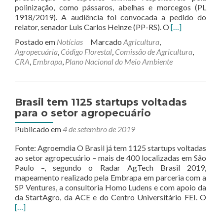
polinização, como pássaros, abelhas e morcegos (PL
1918/2019). A audiência foi convocada a pedido do
Leia
relator, senador Luis Carlos Heinze (PP-RS). O
[…]
mais
Postado em
Notícias
Marcado
Agricultura
,
sobreCRA
Agropecuária
,
Código Florestal
,
Comissão de Agricultura
,
debate
CRA
,
Embrapa
,
Plano Nacional do Meio Ambiente
preservação
de
animais
polinizadores
Brasil tem 1125 startups voltadas
para o setor agropecuário
Publicado em
4 de setembro de 2019
Fonte: Agroemdia O Brasil já tem 1125 startups voltadas
ao setor agropecuário – mais de 400 localizadas em São
Paulo –, segundo o Radar AgTech Brasil 2019,
mapeamento realizado pela Embrapa em parceria com a
SP Ventures, a consultoria Homo Ludens e com apoio da
Leia
da StartAgro, da ACE e do Centro Universitário FEI. O
mai
[…]
sobr