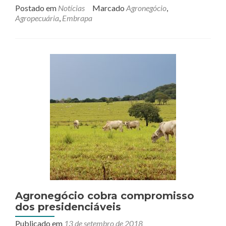
tem
Postado em
Notícias
Marcado
Agronegócio
,
112
Agropecuária
,
Embrapa
star
volt
para
o
seto
agro
Agronegócio cobra compromisso
dos presidenciáveis
Publicado em
13 de setembro de 2018