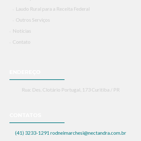
Laudo Rural para a Receita Federal
Outros Serviços
Notícias
Contato
ENDEREÇO
Rua: Des. Clotário Portugal, 173 Curitiba / PR
CONTATOS
(41) 3233-1291
rodneimarchesi@nectandra.com.br