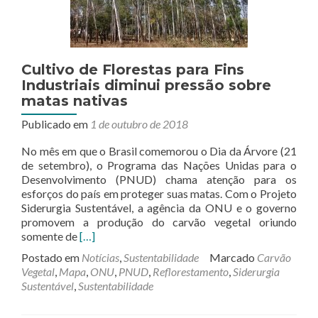
Cultivo de Florestas para Fins
Industriais diminui pressão sobre
matas nativas
Publicado em
1 de outubro de 2018
No mês em que o Brasil comemorou o Dia da Árvore (21
de setembro), o Programa das Nações Unidas para o
Desenvolvimento (PNUD) chama atenção para os
esforços do país em proteger suas matas. Com o Projeto
Siderurgia Sustentável, a agência da ONU e o governo
promovem a produção do carvão vegetal oriundo
Leia
somente de
[…]
mais
Postado em
Notícias
,
Sustentabilidade
Marcado
Carvão
sobreCultivo
Vegetal
,
Mapa
,
ONU
,
PNUD
,
Reflorestamento
,
Siderurgia
de
Sustentável
,
Sustentabilidade
Florestas
para