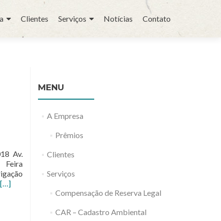
a
Clientes
Serviços
Notícias
Contato
MENU
A Empresa
Prêmios
18 Av.
Clientes
 Feira
rigação
Serviços
Leia
[…]
mais
Compensação de Reserva Legal
sobreFeira
CAR – Cadastro Ambiental
Internacional