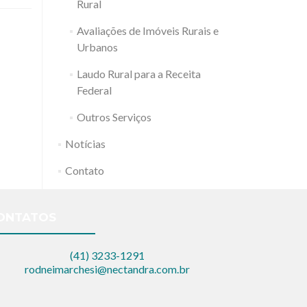
da
Rural
Irrigação
Avaliações de Imóveis Rurais e
Urbanos
Laudo Rural para a Receita
Federal
Outros Serviços
Notícias
Contato
ONTATOS
(41) 3233-1291
rodneimarchesi@nectandra.com.br