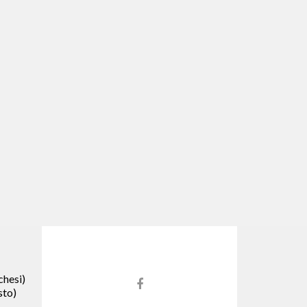
hesi)
Link
sto)
do