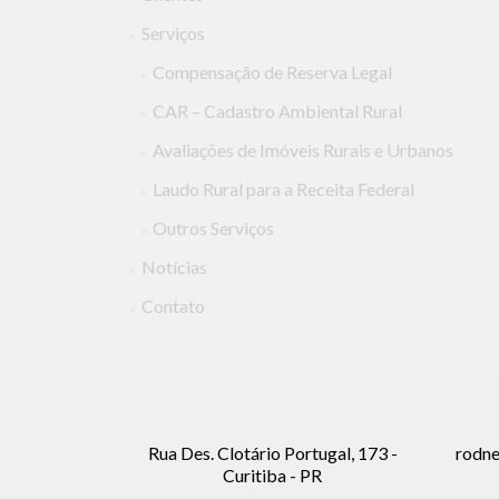
Serviços
Compensação de Reserva Legal
CAR – Cadastro Ambiental Rural
Avaliações de Imóveis Rurais e Urbanos
Laudo Rural para a Receita Federal
Outros Serviços
Notícias
Contato
Rua Des. Clotário Portugal, 173 -
rodne
Curitiba - PR